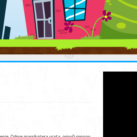
ljenje. Odpre marsikatera vrata, omoči mnogo