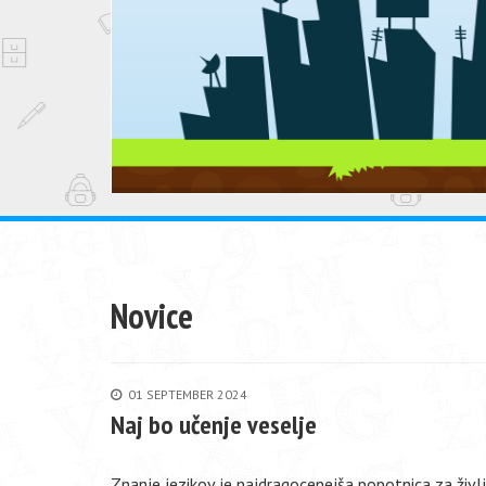
Novice
01 SEPTEMBER 2024
Naj bo učenje veselje
Znanje jezikov je najdragocenejša popotnica za živ