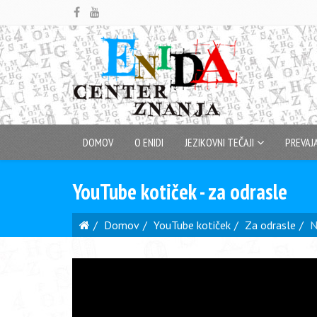
DOMOV
O ENIDI
JEZIKOVNI TEČAJI
PREVAJ
YouTube kotiček - za odrasle
Domov
YouTube kotiček
Za odrasle
N