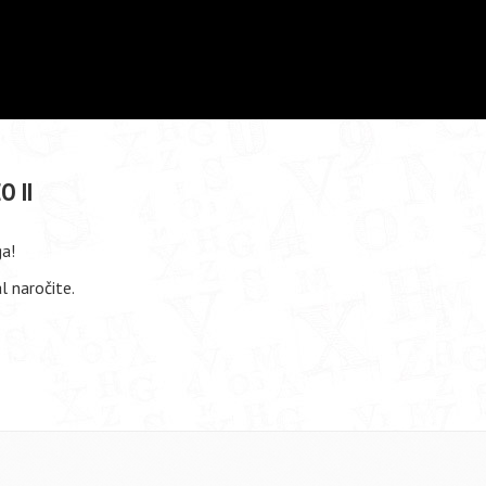
O II
ga!
 naročite.