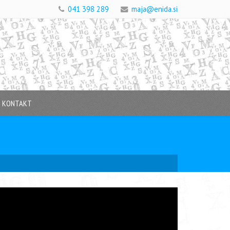
041 398 289
maja@enida.si
KONTAKT