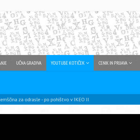
ANJE
UČNA GRADIVA
YOUTUBE KOTIČEK
CENIK IN PRIJAVA
emščina za odrasle - po pohištvo v IKEO II