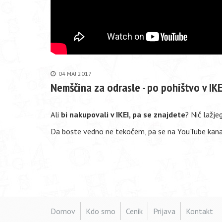
04 MAJ 2017
Nemščina za odrasle - po pohištvo v IKE
Ali
bi nakupovali v IKEI, pa se znajdete
? Nič lažje
Da boste vedno ne tekočem, pa se na YouTube kanal
Domov
Kdo smo
Cenik
Prijava
Kontakt